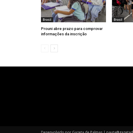
Brasil
Brasil
Prouni abre prazo para comprovar
informações da inscrição
Desenvolvido por Gazeta de Palmas | pauta@gazeta