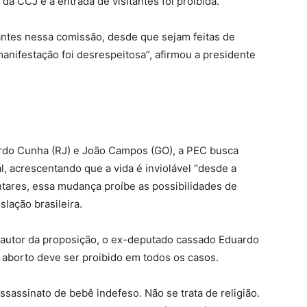
 da CCJ e a entrada de visitantes foi proibida.
ntes nessa comissão, desde que sejam feitas de
anifestação foi desrespeitosa”, afirmou a presidente
ardo Cunha (RJ) e João Campos (GO), a PEC busca
l, acrescentando que a vida é inviolável “desde a
ares, essa mudança proíbe as possibilidades de
slação brasileira.
o autor da proposição, o ex-deputado cassado Eduardo
aborto deve ser proibido em todos os casos.
sassinato de bebê indefeso. Não se trata de religião.