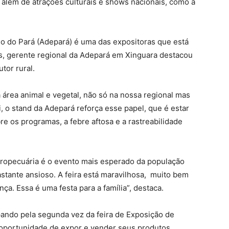
, além de atrações culturais e shows nacionais, como a
o do Pará (Adepará) é uma das expositoras que está
s, gerente regional da Adepará em Xinguara destacou
tor rural.
a área animal e vegetal, não só na nossa regional mas
, o stand da Adepará reforça esse papel, que é estar
bre os programas, a febre aftosa e a rastreabilidade
 agropecuária é o evento mais esperado da população
astante ansioso. A feira está maravilhosa, muito bem
nça. Essa é uma festa para a família”, destaca.
pando pela segunda vez da feira de Exposição de
 oportunidade de expor e vender seus produtos.