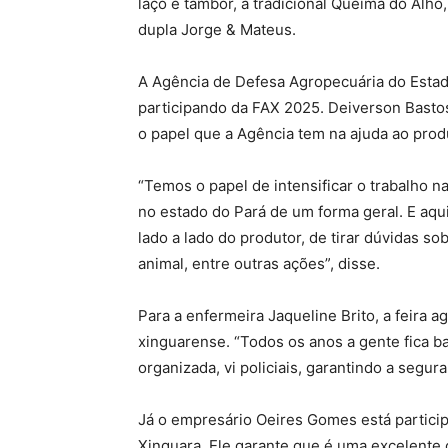
laço e tambor, a tradicional Queima do Alho
dupla Jorge & Mateus.
A Agência de Defesa Agropecuária do Estad
participando da FAX 2025. Deiverson Basto
o papel que a Agência tem na ajuda ao produ
“Temos o papel de intensificar o trabalho n
no estado do Pará de um forma geral. E aqui
lado a lado do produtor, de tirar dúvidas so
animal, entre outras ações”, disse.
Para a enfermeira Jaqueline Brito, a feira
xinguarense. “Todos os anos a gente fica b
organizada, vi policiais, garantindo a segura
Já o empresário Oeires Gomes está partici
Xinguara. Ele garante que é uma excelente